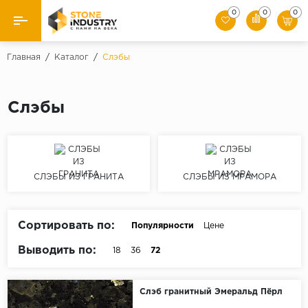
0
0
0
Назад
Главная
/
Каталог
/
Слэбы
Каталог камня
Слэбы
Плитка
Ступени
СЛЭБЫ ИЗ ГРАНИТА
СЛЭБЫ ИЗ МРАМОРА
Брусчатка
Слэбы
Сортировать по:
Популярности
Цене
Выводить по:
18
36
72
Слэб гранитный Эмеральд Пёрл