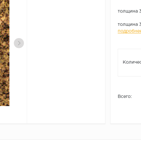
толщина 3
толщина 3
подробне
Количес
Всего: