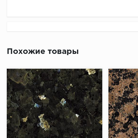
Слэбы полированные
с 09.00 до 
толщина 30 мм — 15342.80 руб. / 145$ / М2
Похожие товары
толщина 30 мм — 13226.55 руб. / 125$ / М2
Слэбы термообработанные
толщина 30 мм — 15342.80 руб. / 145$ / М2