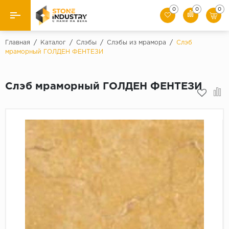
0
0
0
Назад
Главная
/
Каталог
/
Слэбы
/
Слэбы из мрамора
/
Слэб
мраморный ГОЛДЕН ФЕНТЕЗИ
Каталог камня
Слэб мраморный ГОЛДЕН ФЕНТЕЗИ
Плитка
Ступени
Брусчатка
Слэбы