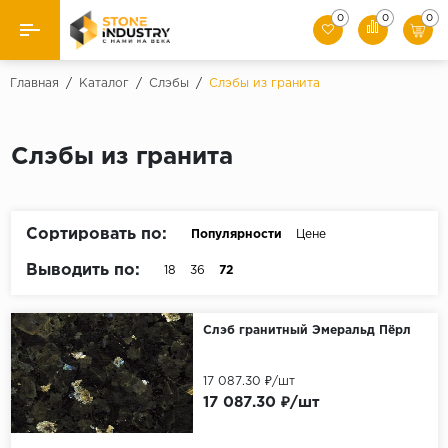
0
0
0
Назад
Главная
/
Каталог
/
Слэбы
/
Слэбы из гранита
Каталог камня
Слэбы из гранита
Плитка
Ступени
Сортировать по:
Популярности
Цене
Брусчатка
Выводить по:
18
36
72
Слэбы
Слэб гранитный Эмеральд Пёрл
17 087.30 ₽/шт
17 087.30 ₽/шт