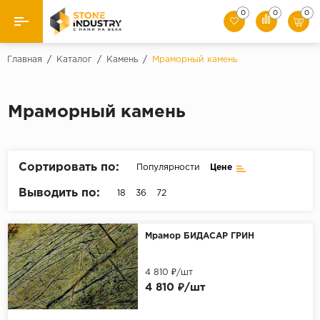
0
0
0
Назад
Главная
/
Каталог
/
Камень
/
Мраморный камень
Каталог камня
Мраморный камень
Плитка
Ступени
Сортировать по:
Популярности
Цене
Брусчатка
Выводить по:
18
36
72
Слэбы
Мрамор БИДАСАР ГРИН
4 810 ₽/шт
4 810 ₽/шт