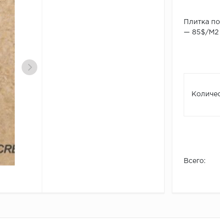
Плитка п
— 85$/М2 
Количес
Всего: