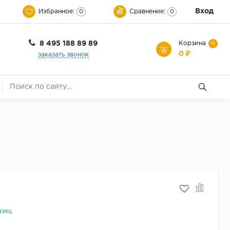
Вход
Избранное:
Сравнение:
0
0
8 495 188 89 89
Корзина
0
0 ₽
заказать звонок
азец