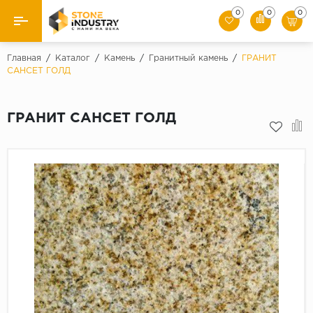
0
0
0
Назад
Главная
/
Каталог
/
Камень
/
Гранитный камень
/
ГРАНИТ
САНСЕТ ГОЛД
Каталог камня
ГРАНИТ САНСЕТ ГОЛД
Плитка
Ступени
Брусчатка
Слэбы