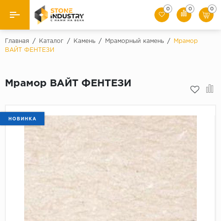
0
0
0
Назад
Главная
/
Каталог
/
Камень
/
Мраморный камень
/
Мрамор
ВАЙТ ФЕНТЕЗИ
Каталог камня
Мрамор ВАЙТ ФЕНТЕЗИ
Плитка
Ступени
НОВИНКА
Брусчатка
Слэбы