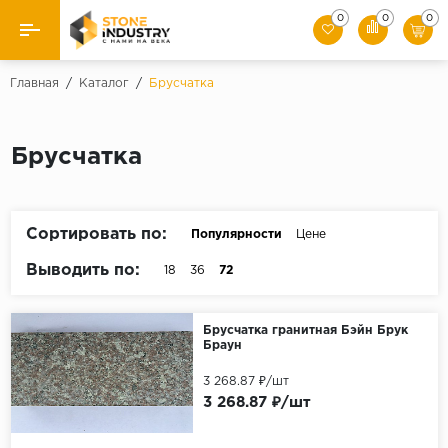
0
0
0
Назад
Главная
/
Каталог
/
Брусчатка
Каталог камня
Брусчатка
Плитка
Ступени
Сортировать по:
Популярности
Цене
Брусчатка
Выводить по:
18
36
72
Слэбы
Брусчатка гранитная Бэйн Брук
Браун
3 268.87 ₽/шт
3 268.87 ₽/шт