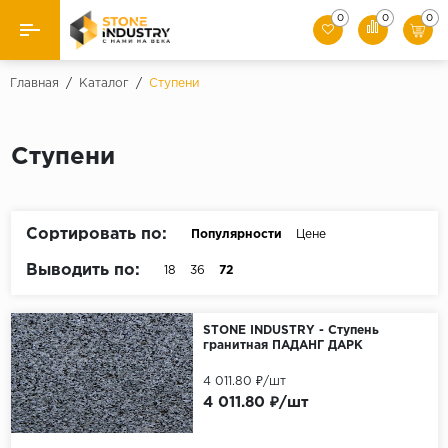
0
0
0
Назад
Главная
/
Каталог
/
Ступени
Каталог камня
Ступени
Плитка
Ступени
Сортировать по:
Популярности
Цене
Брусчатка
Выводить по:
18
36
72
Слэбы
STONE INDUSTRY - Ступень
гранитная ПАДАНГ ДАРК
4 011.80 ₽/шт
4 011.80 ₽/шт