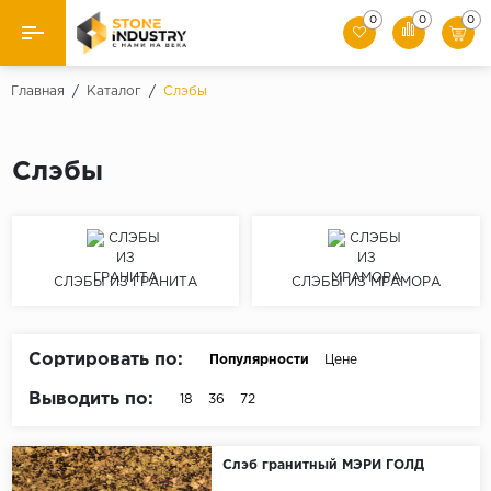
0
0
0
Назад
Главная
/
Каталог
/
Слэбы
Каталог камня
Слэбы
Плитка
Ступени
СЛЭБЫ ИЗ ГРАНИТА
СЛЭБЫ ИЗ МРАМОРА
Брусчатка
Слэбы
Сортировать по:
Популярности
Цене
Выводить по:
18
36
72
Слэб гранитный МЭРИ ГОЛД