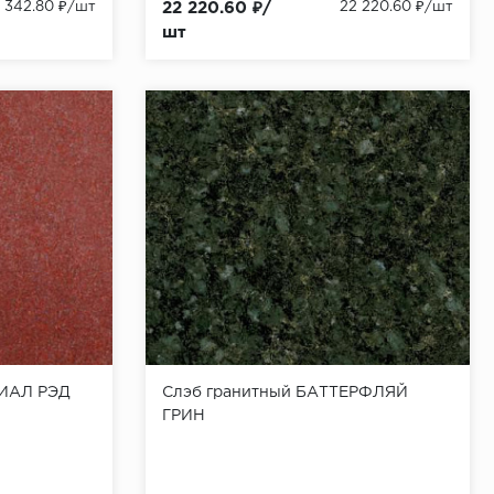
5 342.80 ₽/шт
22 220.60 ₽/
22 220.60 ₽/шт
шт
РИАЛ РЭД
Слэб гранитный БАТТЕРФЛЯЙ
ГРИН