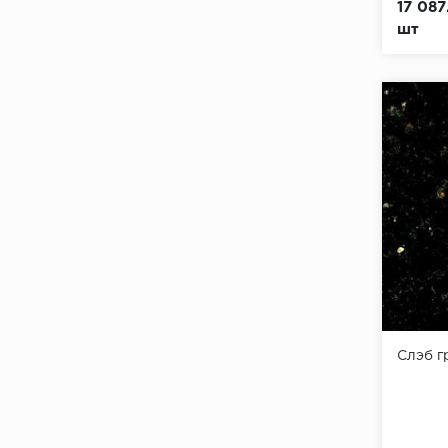
17 087
шт
Слэб 