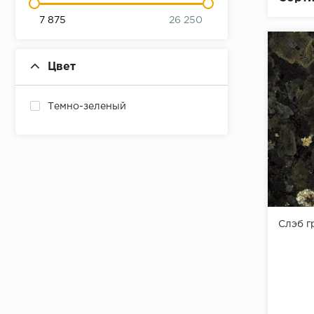
7 875
26 250
Цвет
Темно-зеленый
Слэб г