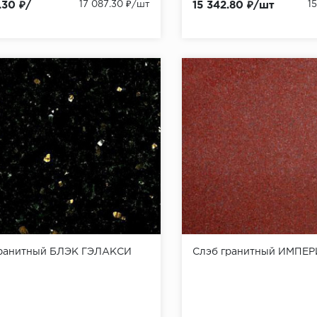
.30 ₽/
17 087.30 ₽/шт
15 342.80 ₽/шт
1
гранитный БЛЭК ГЭЛАКСИ
Слэб гранитный ИМПЕ