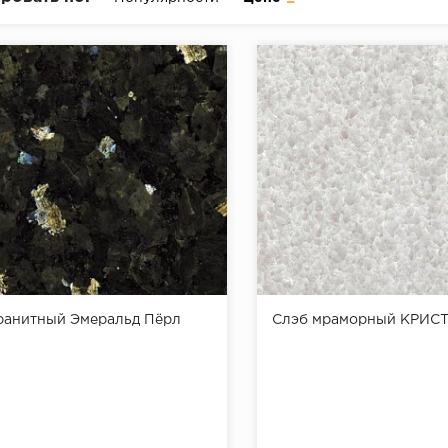
ранитный Эмеральд Пёрл
Слэб мраморный КРИС