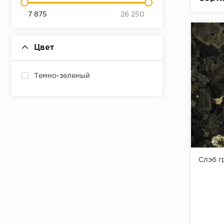
7 875
26 250
Цвет
Темно-зеленый
Слэб г