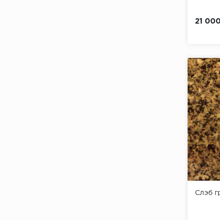
21 00
Слэб 