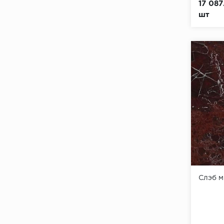
17 087
шт
Слэб 