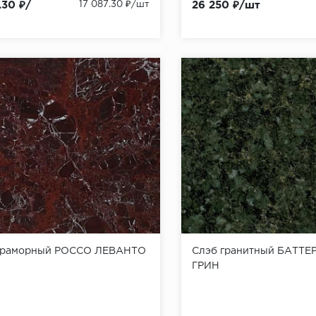
.30 ₽/
17 087.30 ₽/шт
26 250 ₽/шт
мраморный РОССО ЛЕВАНТО
Слэб гранитный БАТТ
ГРИН