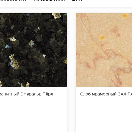
ранитный Эмеральд Пёрл
Слэб мраморный ЗАФ