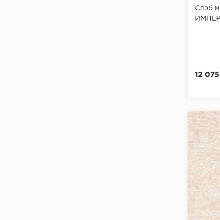
Слэб 
ИМПЕ
12 075