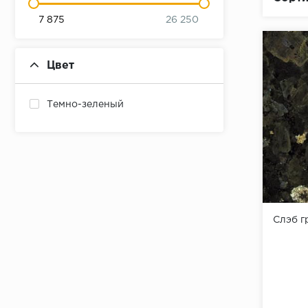
7 875
26 250
Цвет
Темно-зеленый
Слэб г