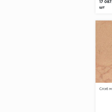
17 087
шт
Слэб 