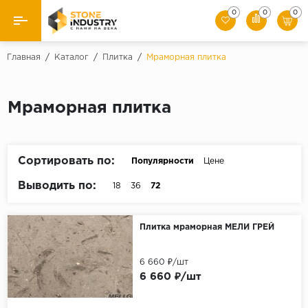
0
0
0
Назад
Главная
/
Каталог
/
Плитка
/
Мраморная плитка
Каталог камня
Мраморная плитка
Плитка
Ступени
Сортировать по:
Популярности
Цене
Брусчатка
Выводить по:
18
36
72
Слэбы
Плитка мраморная МЕЛИ ГРЕЙ
6 660 ₽/шт
6 660 ₽/шт