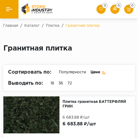
0
0
0
Назад
Главная
/
Каталог
/
Плитка
/
Гранитная плитка
Каталог камня
Гранитная плитка
Плитка
Ступени
Сортировать по:
Популярности
Цене
Брусчатка
Выводить по:
18
36
72
Слэбы
Плитка гранитная БАТТЕРФЛЯЙ
ГРИН
6 683.88 ₽/шт
6 683.88 ₽/шт