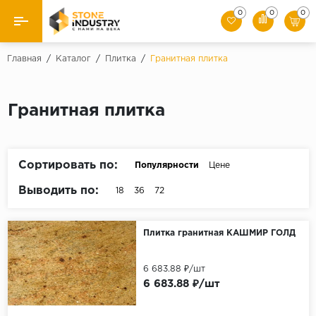
0
0
0
Назад
Главная
/
Каталог
/
Плитка
/
Гранитная плитка
Каталог камня
Гранитная плитка
Плитка
Ступени
Сортировать по:
Популярности
Цене
Брусчатка
Выводить по:
18
36
72
Слэбы
Плитка гранитная КАШМИР ГОЛД
6 683.88 ₽/шт
6 683.88 ₽/шт