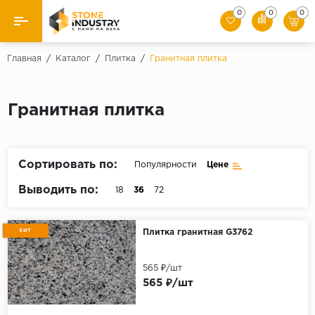
0
0
0
Назад
Главная
/
Каталог
/
Плитка
/
Гранитная плитка
Каталог камня
Гранитная плитка
Плитка
Ступени
Сортировать по:
Популярности
Цене
Брусчатка
Выводить по:
18
36
72
Слэбы
ХИТ
Плитка гранитная G3762
565 ₽/шт
565 ₽/шт