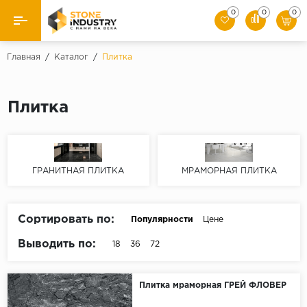
0
0
0
Назад
Главная
/
Каталог
/
Плитка
Каталог камня
Плитка
Плитка
Ступени
ГРАНИТНАЯ ПЛИТКА
МРАМОРНАЯ ПЛИТКА
Брусчатка
Слэбы
Сортировать по:
Популярности
Цене
Выводить по:
18
36
72
Плитка мраморная ГРЕЙ ФЛОВЕР