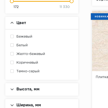
172
11 330
НОВИНК
Цвет
Бежевый
Белый
Желто-бежевый
Коричневый
Темно-серый
Плитк
Песочно-желтый
Бело-серый
Высота, мм
Темно-зеленый
Ширина, мм
Темно-коричневый