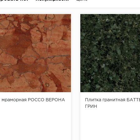
а мраморная РОССО ВЕРОНА
Плитка гранитная БАТ
ГРИН