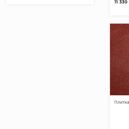
11 330
Терракотовый
Плитк