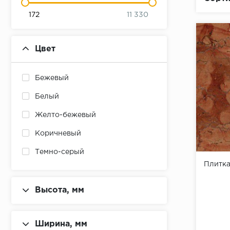
172
11 330
Цвет
Бежевый
Белый
Желто-бежевый
Коричневый
Темно-серый
Плитк
Песочно-желтый
Бело-серый
Высота, мм
Темно-зеленый
Ширина, мм
Темно-коричневый