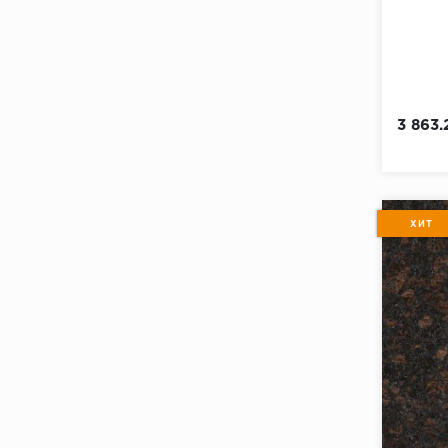
3 863.
ХИТ