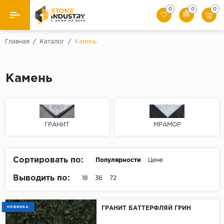
0
0
0
Назад
Главная
/
Каталог
/
Камень
Каталог камня
Камень
Плитка
Ступени
ГРАНИТ
МРАМОР
Брусчатка
Слэбы
Сортировать по:
Популярности
Цене
Выводить по:
18
36
72
НОВИНКА
ГРАНИТ БАТТЕРФЛЯЙ ГРИН